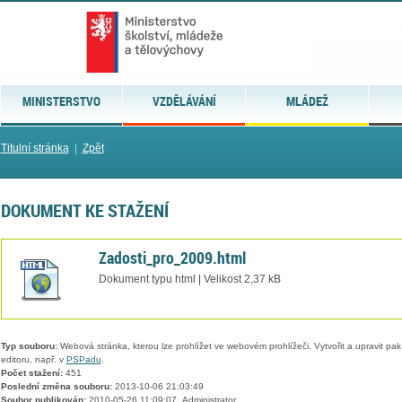
MINISTERSTVO
VZDĚLÁVÁNÍ
MLÁDEŽ
Titulní stránka
|
Zpět
DOKUMENT KE STAŽENÍ
Zadosti_pro_2009.html
Dokument typu html | Velikost 2,37 kB
Typ souboru:
Webová stránka, kterou lze prohlížet ve webovém prohlížeči. Vytvořit a upravit pa
editoru, např. v
PSPadu
.
Počet stažení:
451
Poslední změna souboru:
2013-10-06 21:03:49
Soubor publikován:
2010-05-26 11:09:07, Administrator