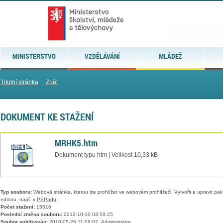
MINISTERSTVO
VZDĚLÁVÁNÍ
MLÁDEŽ
Titulní stránka
|
Zpět
DOKUMENT KE STAŽENÍ
MRHK5.htm
Dokument typu htm | Velikost 10,33 kB
Typ souboru:
Webová stránka, kterou lze prohlížet ve webovém prohlížeči. Vytvořit a upravit pa
editoru, např. v
PSPadu
.
Počet stažení:
15516
Poslední změna souboru:
2013-10-10 03:59:25
Soubor publikován:
2010-05-26 11:09:07, Administrator