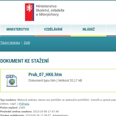
MINISTERSTVO
VZDĚLÁVÁNÍ
MLÁDEŽ
Titulní stránka
|
Zpět
DOKUMENT KE STAŽENÍ
Prub_07_HK6.htm
Dokument typu htm | Velikost 20,17 kB
Typ souboru:
Webová stránka, kterou lze prohlížet ve webovém prohlížeči. Vytvořit a upravit pa
editoru, např. v
PSPadu
.
Počet stažení:
2285
Poslední změna souboru:
2013-10-08 17:47:49
Soubor publikován:
2010-05-26 11:09:07, Administrator