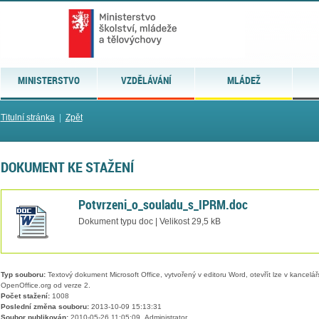
MINISTERSTVO
VZDĚLÁVÁNÍ
MLÁDEŽ
Titulní stránka
|
Zpět
DOKUMENT KE STAŽENÍ
Potvrzeni_o_souladu_s_IPRM.doc
Dokument typu doc | Velikost 29,5 kB
Typ souboru:
Textový dokument Microsoft Office, vytvořený v editoru Word, otevřít lze v kancelářs
OpenOffice.org od verze 2.
Počet stažení:
1008
Poslední změna souboru:
2013-10-09 15:13:31
Soubor publikován:
2010-05-26 11:05:09, Administrator