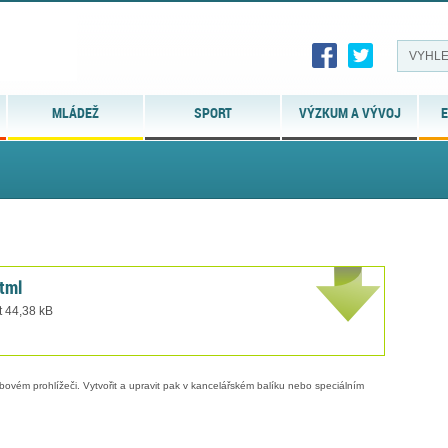
MLÁDEŽ
SPORT
VÝZKUM A VÝVOJ
E
tml
t 44,38 kB
bovém prohlížeči. Vytvořit a upravit pak v kancelářském balíku nebo speciálním