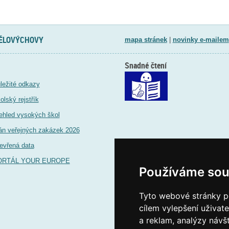
TĚLOVÝCHOVY
mapa stránek
|
novinky e-mailem
Snadné čtení
ležité odkazy
olský rejstřík
ehled vysokých škol
án veřejných zakázek 2026
evřená data
ORTÁL YOUR EUROPE
Používáme sou
Tyto webové stránky po
cílem vylepšení uživat
a reklam, analýzy návš