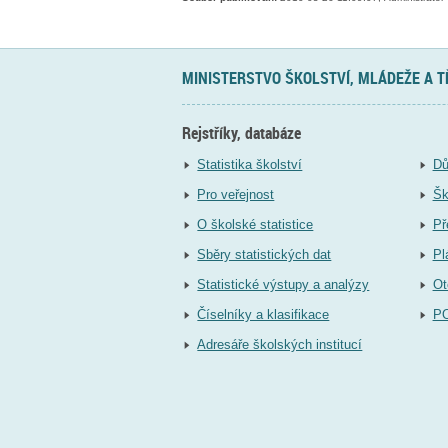
MINISTERSTVO ŠKOLSTVÍ, MLÁDEŽE A 
Rejstříky, databáze
Statistika školství
Dů
Pro veřejnost
Šk
O školské statistice
Př
Sběry statistických dat
Pl
Statistické výstupy a analýzy
Ot
Číselníky a klasifikace
P
Adresáře školských institucí