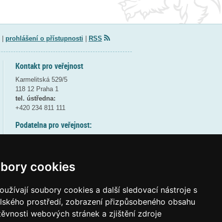
|
prohlášení o přístupnosti
|
RSS
Kontakt pro veřejnost
Karmelitská 529/5
118 12 Praha 1
tel. ústředna:
+420 234 811 111
Podatelna pro veřejnost:
pondělí a středa - 7:30-17:00
úterý a čtvrtek - 7:30-15:30
pátek - 7:30-14:00
bory cookies
8:30 - 9:30 - bezpečnostní přestávka
(více informací
ZDE
)
užívají soubory cookies a další sledovací nástroje s
elského prostředí, zobrazení přizpůsobeného obsahu
Elektronická podatelna:
těvnosti webových stránek a zjištění zdroje
posta@msmt
gov
cz