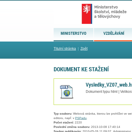
MINISTERSTVO
VZDĚLÁVÁNÍ
Titulní stránka
|
Zpět
DOKUMENT KE STAŽENÍ
Vysledky_VZ07_web.h
Dokument typu html | Velikos
Typ souboru:
Webová stránka, kterou lze prohlížet ve we
editoru, např. v
PSPadu
.
Počet stažení:
2220
Poslední změna souboru:
2013-10-08 17:40:14
Soubor publikován:
2010-05-26 11:09:07, Administrator