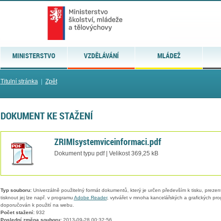
MINISTERSTVO
VZDĚLÁVÁNÍ
MLÁDEŽ
Titulní stránka
|
Zpět
DOKUMENT KE STAŽENÍ
ZRIMIsystemviceinformaci.pdf
Dokument typu pdf | Velikost 369,25 kB
Typ souboru:
Univerzálně použitelný formát dokumentů, který je určen především k tisku, prezen
tisknout jej lze např. v programu
Adobe Reader
, vytvářet v mnoha kancelářských a grafických pr
doporučován k použití na webu.
Počet stažení:
932
Poslední změna souboru:
2013-09-28 00:32:56