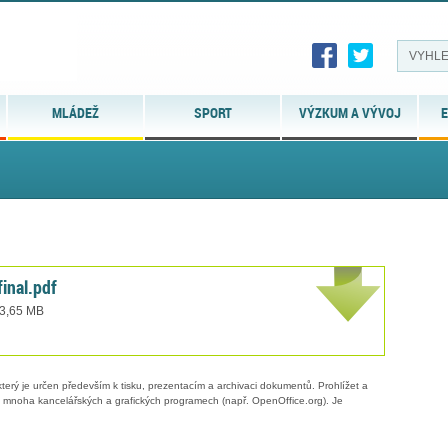
MLÁDEŽ
SPORT
VÝZKUM A VÝVOJ
E
inal.pdf
 3,65 MB
erý je určen především k tisku, prezentacím a archivaci dokumentů. Prohlížet a
 v mnoha kancelářských a grafických programech (např. OpenOffice.org). Je