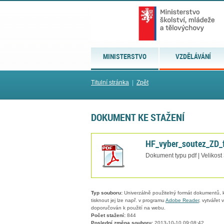
MINISTERSTVO
VZDĚLÁVÁNÍ
Titulní stránka
|
Zpět
DOKUMENT KE STAŽENÍ
HF_vyber_soutez_ZD_f
Dokument typu pdf | Velikost
Typ souboru:
Univerzálně použitelný formát dokumentů, kt
tisknout jej lze např. v programu
Adobe Reader
, vytvářet
doporučován k použití na webu.
Počet stažení:
844
Poslední změna souboru:
2013-10-10 09:08:42