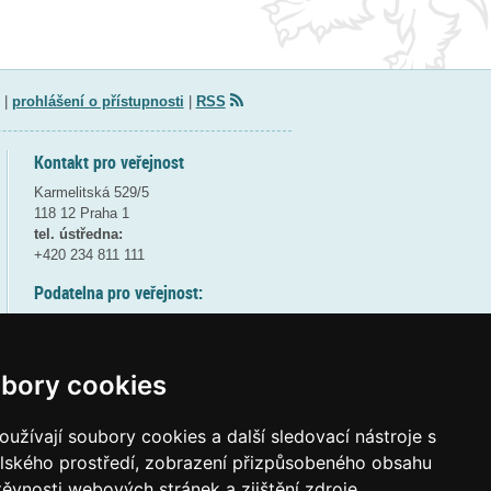
|
prohlášení o přístupnosti
|
RSS
Kontakt pro veřejnost
Karmelitská 529/5
118 12 Praha 1
tel. ústředna:
+420 234 811 111
Podatelna pro veřejnost:
pondělí a středa - 7:30-17:00
úterý a čtvrtek - 7:30-15:30
pátek - 7:30-14:00
bory cookies
8:30 - 9:30 - bezpečnostní přestávka
(více informací
ZDE
)
užívají soubory cookies a další sledovací nástroje s
elského prostředí, zobrazení přizpůsobeného obsahu
Elektronická podatelna:
těvnosti webových stránek a zjištění zdroje
posta@msmt
gov
cz