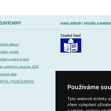
TĚLOVÝCHOVY
mapa stránek
|
novinky e-mailem
Snadné čtení
ležité odkazy
olský rejstřík
ehled vysokých škol
án veřejných zakázek 2026
evřená data
ORTÁL YOUR EUROPE
Používáme sou
Tyto webové stránky po
cílem vylepšení uživat
a reklam, analýzy návš