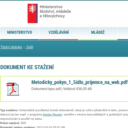
MINISTERSTVO
VZDĚLÁVÁNÍ
MLÁDEŽ
Titulní stránka
|
Zpět
DOKUMENT KE STAŽENÍ
Metodicky_pokyn_1_Sidlo_prijemce_na_web.pdf
Dokument typu pdf | Velikost 436,05 kB
Typ souboru:
Univerzálně použitelný formát dokumentů, který je určen především k tisku, prezen
tisknout jej lze např. v programu
Adobe Reader
, vytvářet v mnoha kancelářských a grafických pr
doporučován k použití na webu.
Počet stažení:
805
Poslední změna souboru:
2013-10-10 05:01:49