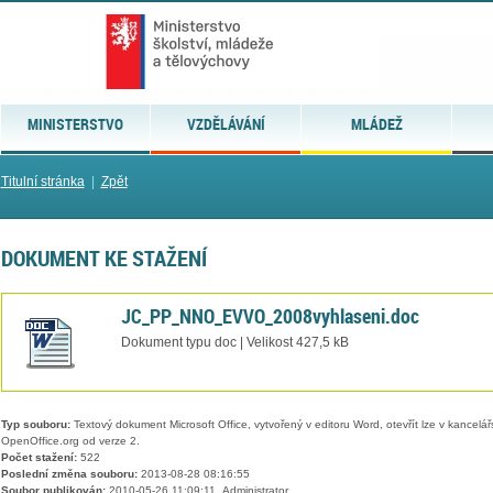
MINISTERSTVO
VZDĚLÁVÁNÍ
MLÁDEŽ
Titulní stránka
|
Zpět
DOKUMENT KE STAŽENÍ
JC_PP_NNO_EVVO_2008vyhlaseni.doc
Dokument typu doc | Velikost 427,5 kB
Typ souboru:
Textový dokument Microsoft Office, vytvořený v editoru Word, otevřít lze v kancelářs
OpenOffice.org od verze 2.
Počet stažení:
522
Poslední změna souboru:
2013-08-28 08:16:55
Soubor publikován:
2010-05-26 11:09:11, Administrator