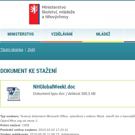
MINISTERSTVO
VZDĚLÁVÁNÍ
MLÁDEŽ
Titulní stránka
|
Zpět
DOKUMENT KE STAŽENÍ
NHGlobalWeekI.doc
Dokument typu doc | Velikost 386,5 kB
Typ souboru:
Textový dokument Microsoft Office, vytvořený v editoru Word, otevřít lze v kancelářs
OpenOffice.org od verze 2.
Počet stažení:
1309
Poslední změna souboru:
2013-10-10 17:22:11
Soubor publikován:
2010-05-26 11:09:15, Administrator