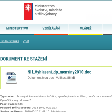
MINISTERSTVO
VZDĚLÁVÁNÍ
MLÁDEŽ
Titulní stránka
|
Zpět
DOKUMENT KE STAŽENÍ
NH_Vyhlaseni_dp_mensiny2010.doc
Dokument typu doc | Velikost 86 kB
Typ souboru:
Textový dokument Microsoft Office, vytvořený v editoru Word, otevřít lze v kancelářs
OpenOffice.org od verze 2.
Počet stažení:
546
Poslední změna souboru:
2013-10-02 09:31:23
Soubor publikován:
2010-05-26 11:09:16, Administrator