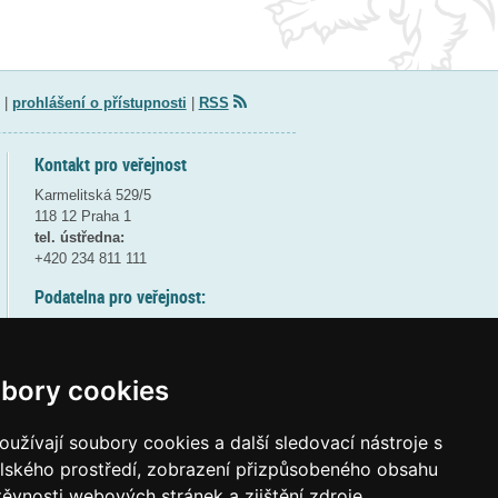
|
prohlášení o přístupnosti
|
RSS
Kontakt pro veřejnost
Karmelitská 529/5
118 12 Praha 1
tel. ústředna:
+420 234 811 111
Podatelna pro veřejnost:
pondělí a středa - 7:30-17:00
úterý a čtvrtek - 7:30-15:30
pátek - 7:30-14:00
bory cookies
8:30 - 9:30 - bezpečnostní přestávka
(více informací
ZDE
)
užívají soubory cookies a další sledovací nástroje s
elského prostředí, zobrazení přizpůsobeného obsahu
Elektronická podatelna:
těvnosti webových stránek a zjištění zdroje
posta@msmt
gov
cz