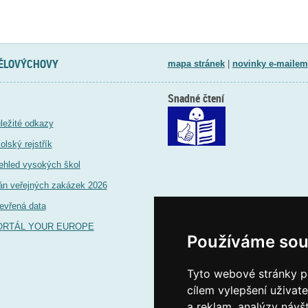
TĚLOVÝCHOVY
mapa stránek
|
novinky e-mailem
Snadné čtení
ležité odkazy
olský rejstřík
ehled vysokých škol
án veřejných zakázek 2026
evřená data
ORTÁL YOUR EUROPE
Používáme sou
Tyto webové stránky po
cílem vylepšení uživat
a reklam, analýzy návš