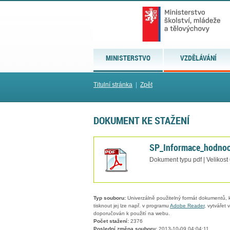
MINISTERSTVO
VZDĚLÁVÁNÍ
Titulní stránka
|
Zpět
DOKUMENT KE STAŽENÍ
SP_Informace_hodnoc
Dokument typu pdf | Velikost
Typ souboru:
Univerzálně použitelný formát dokumentů, kt
tisknout jej lze např. v programu
Adobe Reader
, vytvářet
doporučován k použití na webu.
Počet stažení:
2376
Poslední změna souboru:
2013-10-09 04:04:11