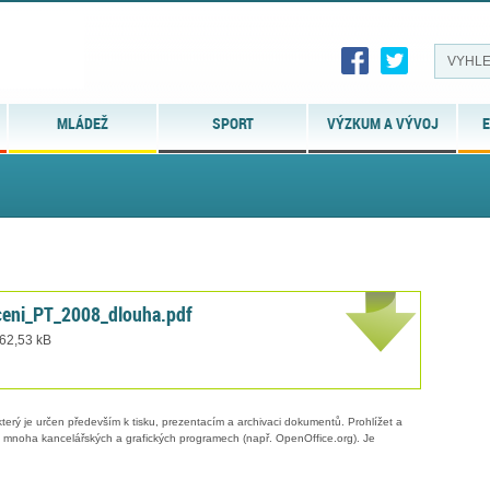
MLÁDEŽ
SPORT
VÝZKUM A VÝVOJ
E
eni_PT_2008_dlouha.pdf
 62,53 kB
erý je určen především k tisku, prezentacím a archivaci dokumentů. Prohlížet a
 v mnoha kancelářských a grafických programech (např. OpenOffice.org). Je