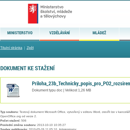
MINISTERSTVO
VZDĚLÁVÁNÍ
MLÁDEŽ
Titulní stránka
|
Zpět
DOKUMENT KE STAŽENÍ
Priloha_23b_Technicky_popis_pro_PO2_rozsiren
Dokument typu doc | Velikost 1,26 MB
Typ souboru:
Textový dokument Microsoft Office, vytvořený v editoru Word, otevřít lze v kancelářs
OpenOffice.org od verze 2.
Počet stažení:
506
Poslední změna souboru:
2013-10-10 10:35:27
Soubor publikován:
2010-05-26 11:05:10, Administrator