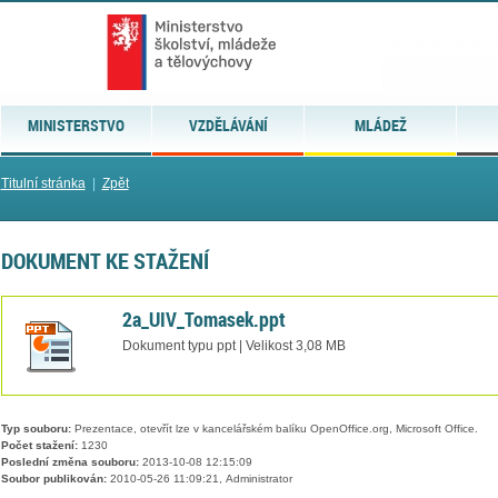
MINISTERSTVO
VZDĚLÁVÁNÍ
MLÁDEŽ
Titulní stránka
|
Zpět
DOKUMENT KE STAŽENÍ
2a_UIV_Tomasek.ppt
Dokument typu ppt | Velikost 3,08 MB
Typ souboru:
Prezentace, otevřít lze v kancelářském balíku OpenOffice.org, Microsoft Office.
Počet stažení:
1230
Poslední změna souboru:
2013-10-08 12:15:09
Soubor publikován:
2010-05-26 11:09:21, Administrator