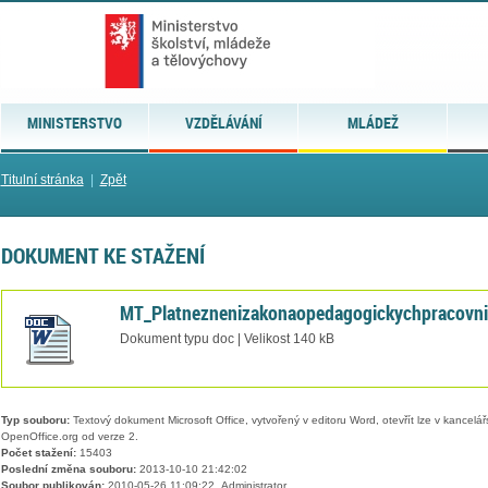
MINISTERSTVO
VZDĚLÁVÁNÍ
MLÁDEŽ
Titulní stránka
|
Zpět
DOKUMENT KE STAŽENÍ
MT_Platneznenizakonaopedagogickychpracovn
Dokument typu doc | Velikost 140 kB
Typ souboru:
Textový dokument Microsoft Office, vytvořený v editoru Word, otevřít lze v kancelářs
OpenOffice.org od verze 2.
Počet stažení:
15403
Poslední změna souboru:
2013-10-10 21:42:02
Soubor publikován:
2010-05-26 11:09:22, Administrator