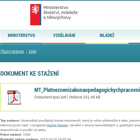
MINISTERSTVO
VZDĚLÁVÁNÍ
MLÁDEŽ
Titulní stránka
|
Zpět
DOKUMENT KE STAŽENÍ
MT_Platneznenizakonaopedagogickychpracovni
Dokument typu pdf | Velikost 161,46 kB
Typ souboru:
Univerzálně použitelný formát dokumentů, který je určen především k tisku, prezen
tisknout jej lze např. v programu
Adobe Reader
, vytvářet v mnoha kancelářských a grafických pr
doporučován k použití na webu.
Počet stažení:
7208
Poslední změna souboru:
2013-10-10 18:05:34