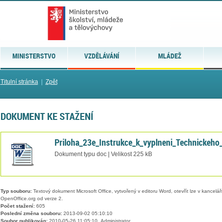
MINISTERSTVO
VZDĚLÁVÁNÍ
MLÁDEŽ
Titulní stránka
|
Zpět
DOKUMENT KE STAŽENÍ
Priloha_23e_Instrukce_k_vyplneni_Technickeho
Dokument typu doc | Velikost 225 kB
Typ souboru:
Textový dokument Microsoft Office, vytvořený v editoru Word, otevřít lze v kancelářs
OpenOffice.org od verze 2.
Počet stažení:
605
Poslední změna souboru:
2013-09-02 05:10:10
Soubor publikován:
2010-05-26 11:05:10, Administrator