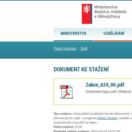
MINISTERSTVO
VZDĚLÁVÁNÍ
Titulní stránka
|
Zpět
DOKUMENT KE STAŽENÍ
Zakon_624_06.pdf
Dokument typu pdf | Velikost
Typ souboru:
Univerzálně použitelný formát dokumentů, kt
tisknout jej lze např. v programu
Adobe Reader
, vytvářet
doporučován k použití na webu.
Počet stažení:
3729
Poslední změna souboru:
2013-10-10 19:51:00