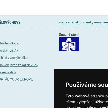
TĚLOVÝCHOVY
mapa stránek
|
novinky e-mailem
Snadné čtení
ležité odkazy
olský rejstřík
ehled vysokých škol
án veřejných zakázek 2026
evřená data
ORTÁL YOUR EUROPE
Používáme sou
Tyto webové stránky po
cílem vylepšení uživat
a reklam, analýzy návš