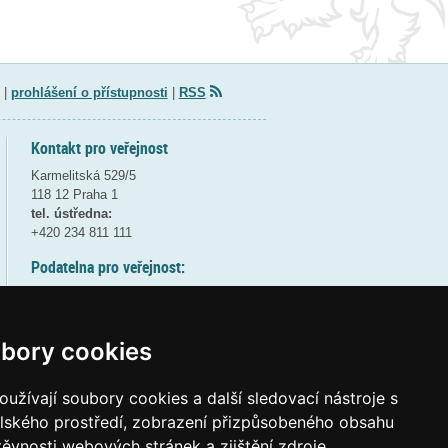
|
prohlášení o přístupnosti
|
RSS
Kontakt pro veřejnost
Karmelitská 529/5
118 12 Praha 1
tel. ústředna:
+420 234 811 111
Podatelna pro veřejnost:
pondělí a středa - 7:30-17:00
úterý a čtvrtek - 7:30-15:30
pátek - 7:30-14:00
bory cookies
8:30 - 9:30 - bezpečnostní přestávka
(více informací
ZDE
)
užívají soubory cookies a další sledovací nástroje s
elského prostředí, zobrazení přizpůsobeného obsahu
Elektronická podatelna:
těvnosti webových stránek a zjištění zdroje
posta@msmt
gov
cz