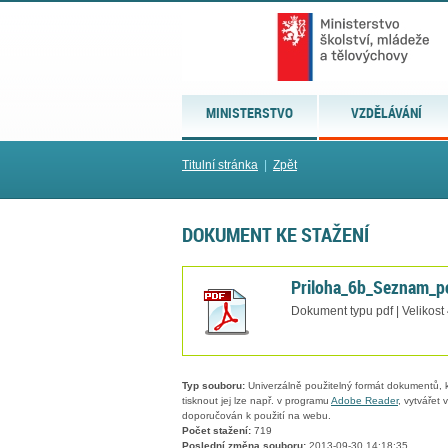
MINISTERSTVO
VZDĚLÁVÁNÍ
Titulní stránka
|
Zpět
DOKUMENT KE STAŽENÍ
Priloha_6b_Seznam_p
Dokument typu pdf | Velikost
Typ souboru:
Univerzálně použitelný formát dokumentů, kt
tisknout jej lze např. v programu
Adobe Reader
, vytvářet
doporučován k použití na webu.
Počet stažení:
719
Poslední změna souboru:
2013-09-30 14:18:35