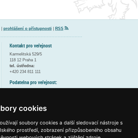
|
prohlášení o přístupnosti
|
RSS
Kontakt pro veřejnost
Karmelitská 529/5
118 12 Praha 1
tel. ústředna:
+420 234 811 111
Podatelna pro veřejnost:
pondělí a středa - 7:30-17:00
úterý a čtvrtek - 7:30-15:30
pátek - 7:30-14:00
bory cookies
8:30 - 9:30 - bezpečnostní přestávka
(více informací
ZDE
)
užívají soubory cookies a další sledovací nástroje s
elského prostředí, zobrazení přizpůsobeného obsahu
Elektronická podatelna:
těvnosti webových stránek a zjištění zdroje
posta@msmt
gov
cz