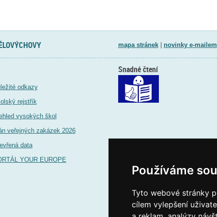
TĚLOVÝCHOVY
mapa stránek
|
novinky e-mailem
Snadné čtení
ležité odkazy
olský rejstřík
ehled vysokých škol
án veřejných zakázek 2026
evřená data
ORTÁL YOUR EUROPE
Používáme sou
Tyto webové stránky po
cílem vylepšení uživat
a reklam, analýzy návš