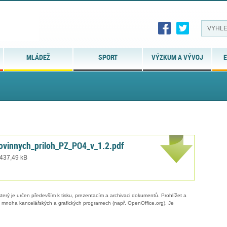
MLÁDEŽ
SPORT
VÝZKUM A VÝVOJ
E
ovinnych_priloh_PZ_PO4_v_1.2.pdf
 437,49 kB
erý je určen především k tisku, prezentacím a archivaci dokumentů. Prohlížet a
 v mnoha kancelářských a grafických programech (např. OpenOffice.org). Je