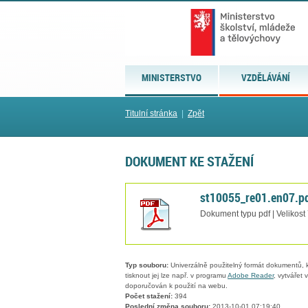
MINISTERSTVO
VZDĚLÁVÁNÍ
Titulní stránka
|
Zpět
DOKUMENT KE STAŽENÍ
st10055_re01.en07.p
Dokument typu pdf | Velikost
Typ souboru:
Univerzálně použitelný formát dokumentů, kt
tisknout jej lze např. v programu
Adobe Reader
, vytvářet
doporučován k použití na webu.
Počet stažení:
394
Poslední změna souboru:
2013-10-01 07:19:40