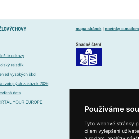
TĚLOVÝCHOVY
mapa stránek
|
novinky e-mailem
Snadné čtení
ležité odkazy
olský rejstřík
ehled vysokých škol
án veřejných zakázek 2026
evřená data
ORTÁL YOUR EUROPE
Používáme sou
Tyto webové stránky po
cílem vylepšení uživat
a reklam, analýzy návš