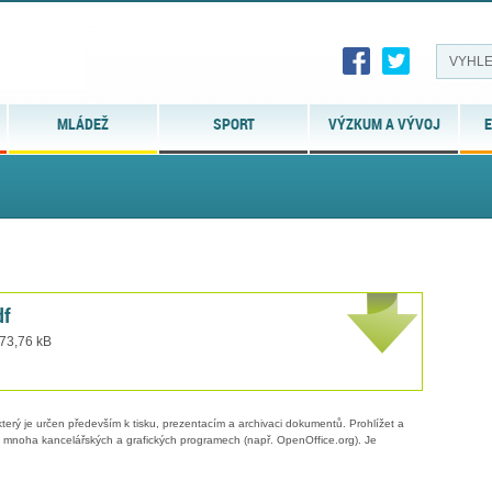
MLÁDEŽ
SPORT
VÝZKUM A VÝVOJ
E
df
 73,76 kB
erý je určen především k tisku, prezentacím a archivaci dokumentů. Prohlížet a
 v mnoha kancelářských a grafických programech (např. OpenOffice.org). Je