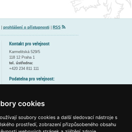
|
prohlášení o přístupnosti
|
RSS
Kontakt pro veřejnost
Karmelitská 529/5
118 12 Praha 1
tel. ústředna:
+420 234 811 111
Podatelna pro veřejnost:
pondělí a středa - 7:30-17:00
úterý a čtvrtek - 7:30-15:30
pátek - 7:30-14:00
bory cookies
8:30 - 9:30 - bezpečnostní přestávka
(více informací
ZDE
)
užívají soubory cookies a další sledovací nástroje s
elského prostředí, zobrazení přizpůsobeného obsahu
Elektronická podatelna:
těvnosti webových stránek a zjištění zdroje
posta@msmt
gov
cz