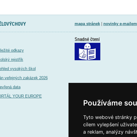
TĚLOVÝCHOVY
mapa stránek
|
novinky e-mailem
Snadné čtení
ležité odkazy
olský rejstřík
ehled vysokých škol
án veřejných zakázek 2026
evřená data
ORTÁL YOUR EUROPE
Používáme sou
Tyto webové stránky po
cílem vylepšení uživat
a reklam, analýzy návš