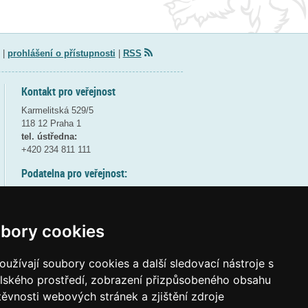
|
prohlášení o přístupnosti
|
RSS
Kontakt pro veřejnost
Karmelitská 529/5
118 12 Praha 1
tel. ústředna:
+420 234 811 111
Podatelna pro veřejnost:
pondělí a středa - 7:30-17:00
úterý a čtvrtek - 7:30-15:30
pátek - 7:30-14:00
bory cookies
8:30 - 9:30 - bezpečnostní přestávka
(více informací
ZDE
)
užívají soubory cookies a další sledovací nástroje s
elského prostředí, zobrazení přizpůsobeného obsahu
Elektronická podatelna:
těvnosti webových stránek a zjištění zdroje
posta@msmt
gov
cz