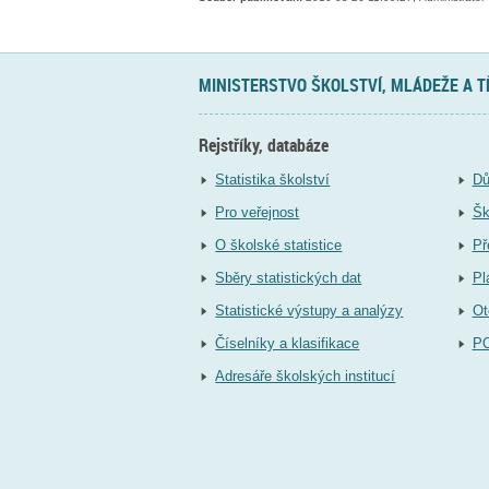
MINISTERSTVO ŠKOLSTVÍ, MLÁDEŽE A 
Rejstříky, databáze
Statistika školství
Dů
Pro veřejnost
Šk
O školské statistice
Př
Sběry statistických dat
Pl
Statistické výstupy a analýzy
Ot
Číselníky a klasifikace
P
Adresáře školských institucí