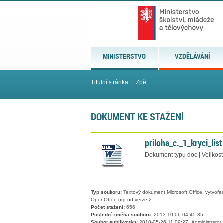
MINISTERSTVO
VZDĚLÁVÁNÍ
Titulní stránka
|
Zpět
DOKUMENT KE STAŽENÍ
priloha_c._1_kryci_lis
Dokument typu doc | Velikos
Typ souboru:
Textový dokument Microsoft Office, vytvořený
OpenOffice.org od verze 2.
Počet stažení:
656
Poslední změna souboru:
2013-10-06 04:45:35
Soubor publikován:
2010-05-26 11:09:27, Administrator