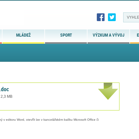
MLÁDEŽ
SPORT
VÝZKUM A VÝVOJ
E
t.doc
t 2,3 MB
 v editoru Word, otevřít lze v kancelářském balíku Microsoft Office či