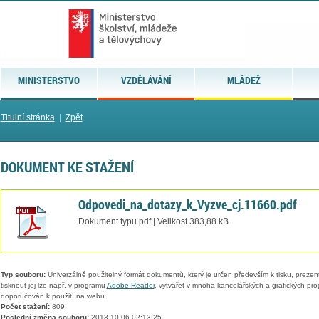
MINISTERSTVO
VZDĚLÁVÁNÍ
MLÁDEŽ
Titulní stránka
|
Zpět
DOKUMENT KE STAŽENÍ
Odpovedi_na_dotazy_k_Vyzve_cj.11660.pdf
Dokument typu pdf | Velikost 383,88 kB
Typ souboru:
Univerzálně použitelný formát dokumentů, který je určen především k tisku, prezen
tisknout jej lze např. v programu
Adobe Reader
, vytvářet v mnoha kancelářských a grafických pr
doporučován k použití na webu.
Počet stažení:
809
Poslední změna souboru:
2013-10-06 02:13:25