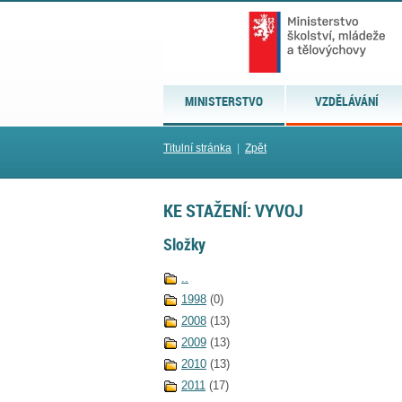
MINISTERSTVO
VZDĚLÁVÁNÍ
Titulní stránka
|
Zpět
KE STAŽENÍ: VYVOJ
Složky
..
1998
(0)
2008
(13)
2009
(13)
2010
(13)
2011
(17)