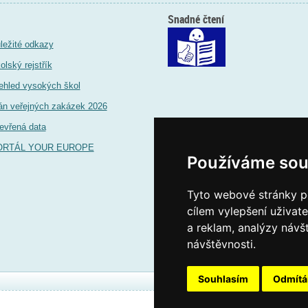
Snadné čtení
ležité odkazy
olský rejstřík
ehled vysokých škol
án veřejných zakázek 2026
evřená data
ORTÁL YOUR EUROPE
Používáme sou
Tyto webové stránky po
cílem vylepšení uživat
a reklam, analýzy návš
návštěvnosti.
Souhlasím
Odmít