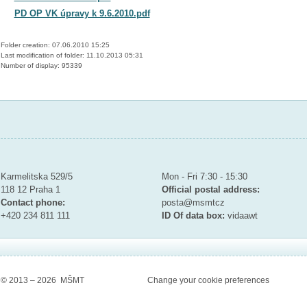
PD OP VK úpravy k 9.6.2010.pdf
Folder creation: 07.06.2010 15:25
Last modification of folder: 11.10.2013 05:31
Number of display: 95339
MINISTRY OF EDUCATION YOUTH AND SPORTS
Contact
Mailroom to the public
Karmelitska 529/5
Mon - Fri 7:30 - 15:30
118 12 Praha 1
Official postal address:
Contact phone:
posta@msmt
cz
+420 234 811 111
ID Of data box:
vidaawt
© 2013 – 2026 MŠMT
Change your cookie preferences