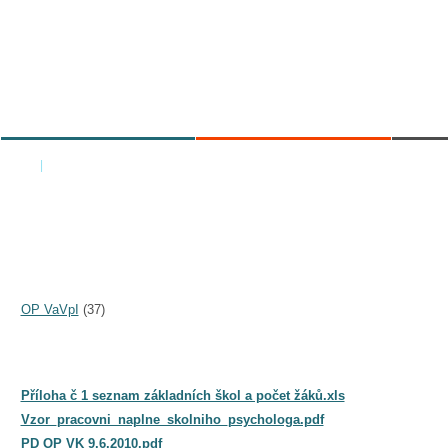
MINISTRY
AREAS OF WORK
C
Home
|
Back
TO DOWNLOAD: STRUKTURÁLNÍ FONDY
Folders
OP VaVpI
(37)
Files
Příloha č 1 seznam základních škol a počet žáků.xls
Vzor_pracovni_naplne_skolniho_psychologa.pdf
PD OP VK 9.6.2010.pdf