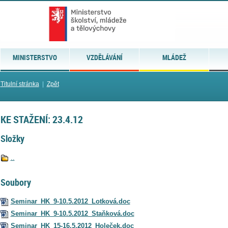
MINISTERSTVO
VZDĚLÁVÁNÍ
MLÁDEŽ
Titulní stránka
|
Zpět
KE STAŽENÍ: 23.4.12
Složky
..
Soubory
Seminar_HK_9-10.5.2012_Lotková.doc
Seminar_HK_9-10.5.2012_Staňková.doc
Seminar_HK_15-16.5.2012_Holeček.doc