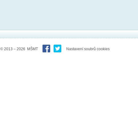
© 2013 – 2026 MŠMT
Nastavení soubrů cookies