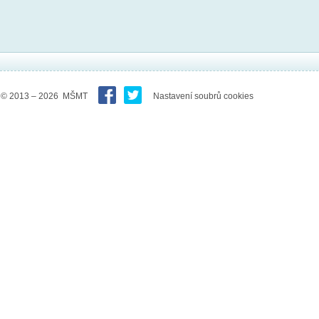
© 2013 – 2026 MŠMT
Nastavení soubrů cookies