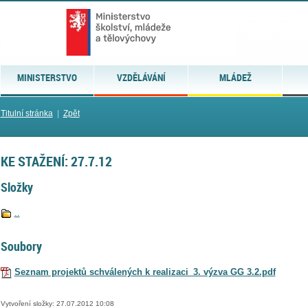
MINISTERSTVO
VZDĚLÁVÁNÍ
MLÁDEŽ
Titulní stránka
|
Zpět
KE STAŽENÍ: 27.7.12
Složky
..
Soubory
Seznam projektů schválených k realizaci_3. výzva GG 3.2.pdf
Vytvoření složky: 27.07.2012 10:08