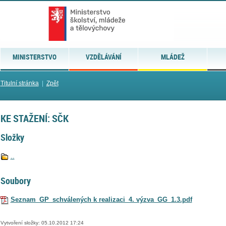
MINISTERSTVO
VZDĚLÁVÁNÍ
MLÁDEŽ
Titulní stránka
|
Zpět
KE STAŽENÍ: SČK
Složky
..
Soubory
Seznam_GP_schválených k realizaci_4. výzva_GG_1.3.pdf
Vytvoření složky: 05.10.2012 17:24