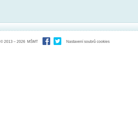
© 2013 – 2026 MŠMT
Nastavení soubrů cookies