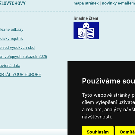
TĚLOVÝCHOVY
mapa stránek
|
novinky e-mailem
Snadné čtení
ležité odkazy
olský rejstřík
ehled vysokých škol
án veřejných zakázek 2026
evřená data
ORTÁL YOUR EUROPE
Používáme sou
Tyto webové stránky po
cílem vylepšení uživat
a reklam, analýzy návš
návštěvnosti.
Souhlasím
Odmít