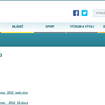
MLÁDEŽ
SPORT
VÝZKUM A VÝVOJ
E
3
inec_2012_web.xlsx
sinec__2012_10.docx