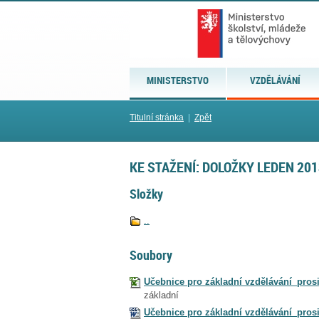
MINISTERSTVO
VZDĚLÁVÁNÍ
Titulní stránka
|
Zpět
KE STAŽENÍ: DOLOŽKY LEDEN 201
Složky
..
Soubory
Učebnice pro základní vzdělávání_pros
základní
Učebnice pro základní vzdělávání_pro