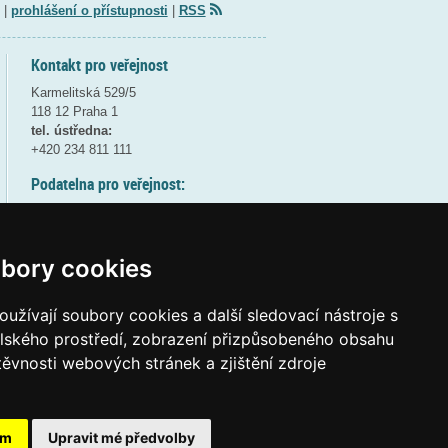
|
prohlášení o přístupnosti
|
RSS
Kontakt pro veřejnost
Karmelitská 529/5
118 12 Praha 1
tel. ústředna:
+420 234 811 111
Podatelna pro veřejnost:
pondělí a středa - 7:30-17:00
úterý a čtvrtek - 7:30-15:30
pátek - 7:30-14:00
bory cookies
8:30 - 9:30 - bezpečnostní přestávka
(více informací
ZDE
)
užívají soubory cookies a další sledovací nástroje s
elského prostředí, zobrazení přizpůsobeného obsahu
Elektronická podatelna:
těvnosti webových stránek a zjištění zdroje
posta@msmt
gov
cz
ID datové schránky:
vidaawt
ám
Upravit mé předvolby