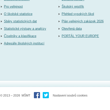
Pro veřejnost
Školský rejstřík
O školské statistice
Přehled vysokých škol
Sběry statistických dat
Plán veřejných zakázek 2026
Statistické výstupy a analýzy
Otevřená data
Číselníky a klasifikace
PORTÁL YOUR EUROPE
Adresáře školských institucí
© 2013 – 2026 MŠMT
Nastavení soubrů cookies