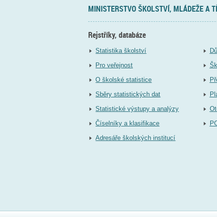
MINISTERSTVO ŠKOLSTVÍ, MLÁDEŽE A 
Rejstříky, databáze
Statistika školství
Dů
Pro veřejnost
Šk
O školské statistice
Př
Sběry statistických dat
Pl
Statistické výstupy a analýzy
Ot
Číselníky a klasifikace
P
Adresáře školských institucí