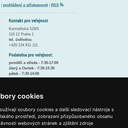
|
prohlášení o přístupnosti
|
RSS
Kontakt pro veřejnost
Karmelitská 529/5
118 12 Praha 1
tel. ústředna:
+420 234 811 111
Podatelna pro veřejnost:
pondělí a středa - 7:30-17:00
úterý a čtvrtek - 7:30-15:30
pátek - 7:30-14:00
8:30 - 9:30 - bezpečnostní přestávka
(více informací
ZDE
)
bory cookies
Elektronická podatelna:
posta@msmt
gov
cz
užívají soubory cookies a další sledovací nástroje s
ID datové schránky:
vidaawt
elského prostředí, zobrazení přizpůsobeného obsahu
těvnosti webových stránek a zjištění zdroje