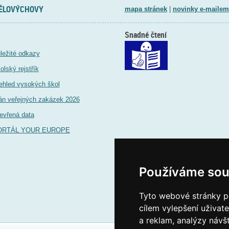
TĚLOVÝCHOVY
mapa stránek
|
novinky e-mailem
Snadné čtení
ležité odkazy
olský rejstřík
ehled vysokých škol
án veřejných zakázek 2026
evřená data
ORTÁL YOUR EUROPE
Používáme sou
Tyto webové stránky po
cílem vylepšení uživat
a reklam, analýzy návš