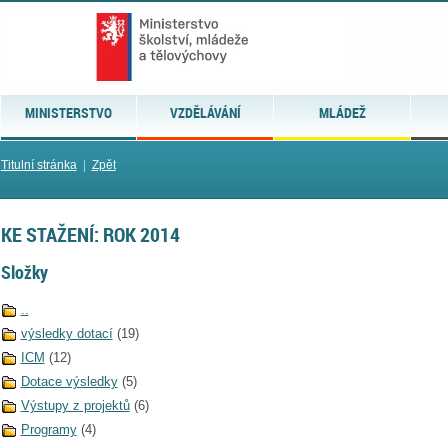
MINISTERSTVO
VZDĚLÁVÁNÍ
MLÁDEŽ
Titulní stránka
|
Zpět
KE STAŽENÍ: ROK 2014
Složky
..
výsledky dotací
(19)
ICM
(12)
Dotace výsledky
(5)
Výstupy z projektů
(6)
Programy
(4)