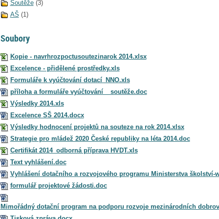
Soutěže
(3)
AŠ
(1)
Soubory
Kopie - navrhrozpoctusoutezinarok 2014.xlsx
Excelence - přidělené prostředky.xls
Formuláře k vyúčtování dotací_NNO.xls
příloha a formuláře vyúčtování _ soutěže.doc
Výsledky 2014.xls
Excelence SŠ 2014.docx
Výsledky hodnocení projektů na souteze na rok 2014.xlsx
Strategie pro mládež 2020 České republiky na léta 2014.doc
Certifikát 2014_odborná příprava HVDT.xls
Text vyhlášení.doc
Vyhlášení dotačního a rozvojového programu Ministerstva školství-
formulář projektové žádosti.doc
Mimořádný dotační program na podporu rozvoje mezinárodních dobrovo
Tisková zpráva.docx