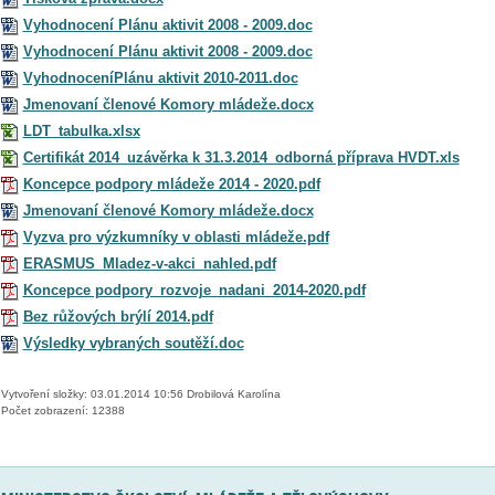
Vyhodnocení Plánu aktivit 2008 - 2009.doc
Vyhodnocení Plánu aktivit 2008 - 2009.doc
VyhodnoceníPlánu aktivit 2010-2011.doc
Jmenovaní členové Komory mládeže.docx
LDT_tabulka.xlsx
Certifikát 2014_uzávěrka k 31.3.2014_odborná příprava HVDT.xls
Koncepce podpory mládeže 2014 - 2020.pdf
Jmenovaní členové Komory mládeže.docx
Vyzva pro výzkumníky v oblasti mládeže.pdf
ERASMUS_Mladez-v-akci_nahled.pdf
Koncepce podpory_rozvoje_nadani_2014-2020.pdf
Bez růžových brýlí 2014.pdf
Výsledky vybraných soutěží.doc
Vytvoření složky: 03.01.2014 10:56 Drobilová Karolína
Počet zobrazení: 12388