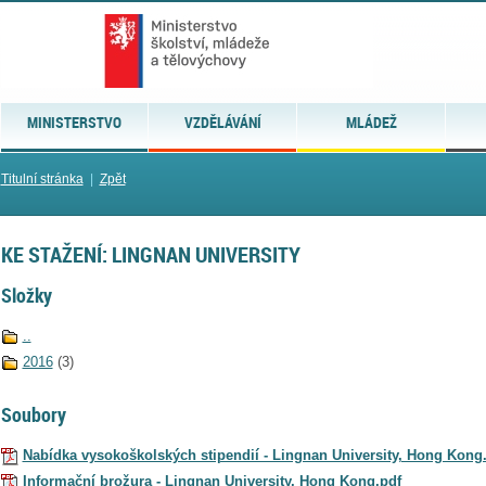
MINISTERSTVO
VZDĚLÁVÁNÍ
MLÁDEŽ
Titulní stránka
|
Zpět
KE STAŽENÍ: LINGNAN UNIVERSITY
Složky
..
2016
(3)
Soubory
Nabídka vysokoškolských stipendií - Lingnan University, Hong Kong
Informační brožura - Lingnan University, Hong Kong.pdf