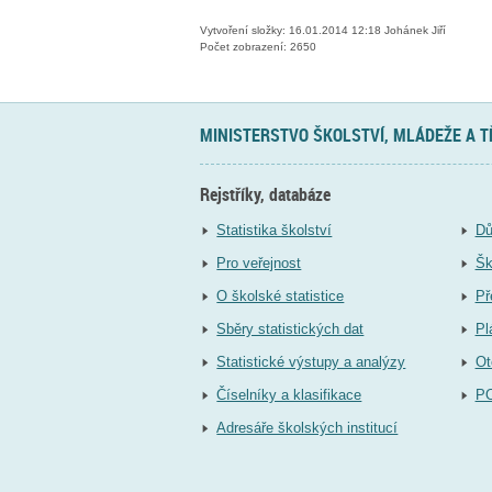
Vytvoření složky: 16.01.2014 12:18 Johánek Jiří
Počet zobrazení: 2650
MINISTERSTVO ŠKOLSTVÍ, MLÁDEŽE A 
Rejstříky, databáze
Statistika školství
Dů
Pro veřejnost
Šk
O školské statistice
Př
Sběry statistických dat
Pl
Statistické výstupy a analýzy
Ot
Číselníky a klasifikace
P
Adresáře školských institucí