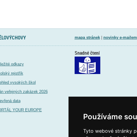
TĚLOVÝCHOVY
mapa stránek
|
novinky e-mailem
Snadné čtení
ležité odkazy
olský rejstřík
ehled vysokých škol
án veřejných zakázek 2026
evřená data
ORTÁL YOUR EUROPE
Používáme sou
Tyto webové stránky po