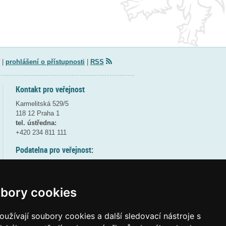
|
prohlášení o přístupnosti
|
RSS
Kontakt pro veřejnost
Karmelitská 529/5
118 12 Praha 1
tel. ústředna:
+420 234 811 111
Podatelna pro veřejnost:
pondělí a středa - 7:30-17:00
úterý a čtvrtek - 7:30-15:30
pátek - 7:30-14:00
bory cookies
8:30 - 9:30 - bezpečnostní přestávka
(více informací
ZDE
)
užívají soubory cookies a další sledovací nástroje s