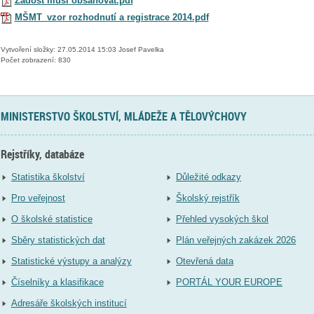
Žádost musí obsahovat.pdf
MŠMT_vzor rozhodnutí a registrace 2014.pdf
Vytvoření složky: 27.05.2014 15:03 Josef Pavelka
Počet zobrazení: 830
MINISTERSTVO ŠKOLSTVÍ, MLÁDEŽE A TĚLOVÝCHOVY
Rejstříky, databáze
Statistika školství
Důležité odkazy
Pro veřejnost
Školský rejstřík
O školské statistice
Přehled vysokých škol
Sběry statistických dat
Plán veřejných zakázek 2026
Statistické výstupy a analýzy
Otevřená data
Číselníky a klasifikace
PORTÁL YOUR EUROPE
Adresáře školských institucí