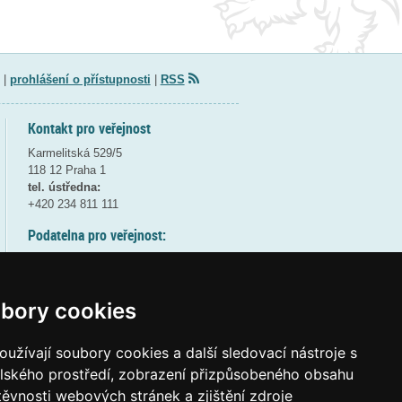
|
prohlášení o přístupnosti
|
RSS
Kontakt pro veřejnost
Karmelitská 529/5
118 12 Praha 1
tel. ústředna:
+420 234 811 111
Podatelna pro veřejnost:
pondělí a středa - 7:30-17:00
úterý a čtvrtek - 7:30-15:30
pátek - 7:30-14:00
bory cookies
8:30 - 9:30 - bezpečnostní přestávka
(více informací
ZDE
)
užívají soubory cookies a další sledovací nástroje s
elského prostředí, zobrazení přizpůsobeného obsahu
Elektronická podatelna:
těvnosti webových stránek a zjištění zdroje
posta@msmt
gov
cz