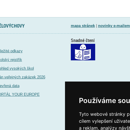
TĚLOVÝCHOVY
mapa stránek
|
novinky e-mailem
Snadné čtení
ležité odkazy
olský rejstřík
ehled vysokých škol
án veřejných zakázek 2026
evřená data
ORTÁL YOUR EUROPE
Používáme sou
Tyto webové stránky po
cílem vylepšení uživat
a reklam, analýzy návš