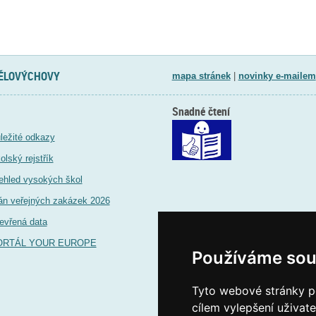
TĚLOVÝCHOVY
mapa stránek
|
novinky e-mailem
Snadné čtení
ležité odkazy
olský rejstřík
ehled vysokých škol
án veřejných zakázek 2026
evřená data
ORTÁL YOUR EUROPE
Používáme sou
Tyto webové stránky po
cílem vylepšení uživat