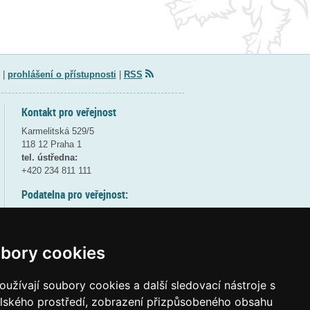
|
prohlášení o přístupnosti
|
RSS
Kontakt pro veřejnost
Karmelitská 529/5
118 12 Praha 1
tel. ústředna:
+420 234 811 111
Podatelna pro veřejnost:
pondělí a středa - 7:30-17:00
úterý a čtvrtek - 7:30-15:30
pátek - 7:30-14:00
bory cookies
8:30 - 9:30 - bezpečnostní přestávka
(více informací
ZDE
)
užívají soubory cookies a další sledovací nástroje s
elského prostředí, zobrazení přizpůsobeného obsahu
Elektronická podatelna: