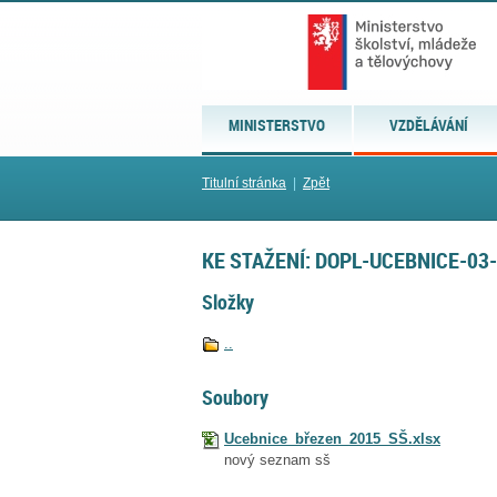
MINISTERSTVO
VZDĚLÁVÁNÍ
Titulní stránka
|
Zpět
KE STAŽENÍ: DOPL-UCEBNICE-03
Složky
..
Soubory
Ucebnice_březen_2015_SŠ.xlsx
nový seznam sš