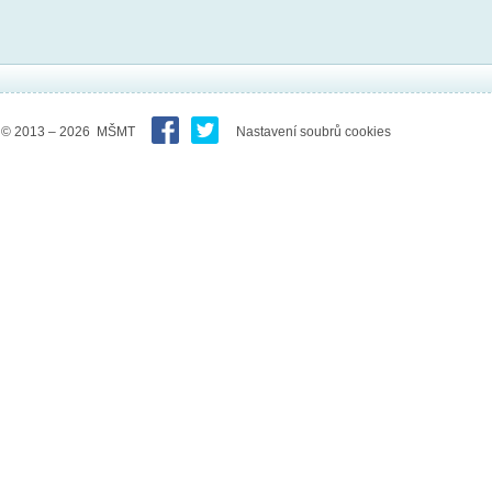
© 2013 – 2026 MŠMT
Nastavení soubrů cookies