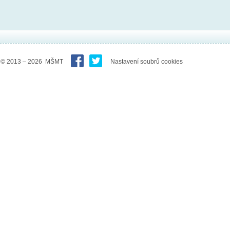
© 2013 – 2026 MŠMT
Nastavení soubrů cookies