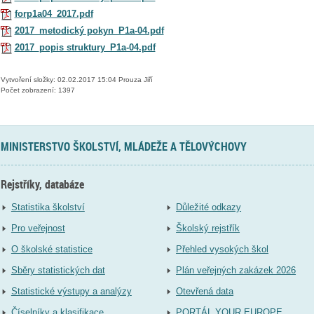
forp1a04_2017.pdf
2017_metodický pokyn_P1a-04.pdf
2017_popis struktury_P1a-04.pdf
Vytvoření složky: 02.02.2017 15:04 Prouza Jiří
Počet zobrazení: 1397
MINISTERSTVO ŠKOLSTVÍ, MLÁDEŽE A TĚLOVÝCHOVY
Rejstříky, databáze
Statistika školství
Důležité odkazy
Pro veřejnost
Školský rejstřík
O školské statistice
Přehled vysokých škol
Sběry statistických dat
Plán veřejných zakázek 2026
Statistické výstupy a analýzy
Otevřená data
Číselníky a klasifikace
PORTÁL YOUR EUROPE