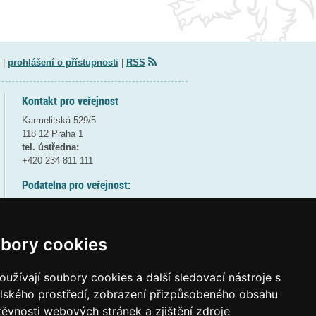
|
prohlášení o přístupnosti
|
RSS
Kontakt pro veřejnost
Karmelitská 529/5
118 12 Praha 1
tel. ústředna:
+420 234 811 111
Podatelna pro veřejnost:
pondělí a středa - 7:30-17:00
úterý a čtvrtek - 7:30-15:30
pátek - 7:30-14:00
bory cookies
8:30 - 9:30 - bezpečnostní přestávka
(více informací
ZDE
)
užívají soubory cookies a další sledovací nástroje s
elského prostředí, zobrazení přizpůsobeného obsahu
Elektronická podatelna:
těvnosti webových stránek a zjištění zdroje
posta@msmt
gov
cz