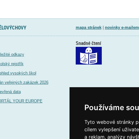
TĚLOVÝCHOVY
mapa stránek
|
novinky e-mailem
Snadné čtení
ležité odkazy
olský rejstřík
ehled vysokých škol
án veřejných zakázek 2026
evřená data
ORTÁL YOUR EUROPE
Používáme sou
Tyto webové stránky po
cílem vylepšení uživat
a reklam, analýzy návš