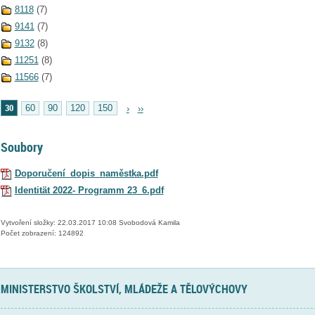
8118
(7)
9141
(7)
9132
(8)
11251
(8)
11566
(7)
30
60
90
120
150
›
››
Soubory
Doporučení_dopis_naměstka.pdf
Identität 2022- Programm 23_6.pdf
Vytvoření složky: 22.03.2017 10:08 Svobodová Kamila
Počet zobrazení: 124892
MINISTERSTVO ŠKOLSTVÍ, MLÁDEŽE A TĚLOVÝCHOVY