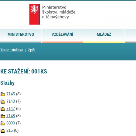
MINISTERSTVO
VZDĚLÁVÁNÍ
MLÁDEŽ
Titulní stránka
|
Zpět
KE STAŽENÍ: 001KS
Složky
7145
(8)
7143
(7)
7147
(8)
7148
(8)
6000
(7)
215
(8)