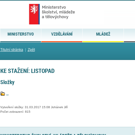
MINISTERSTVO
VZDĚLÁVÁNÍ
MLÁDEŽ
Titulní stránka
|
Zpět
KE STAŽENÍ: LISTOPAD
Složky
..
Vytvoření složky: 31.03.2017 15:08 Johánek Jiří
Počet zobrazení: 815