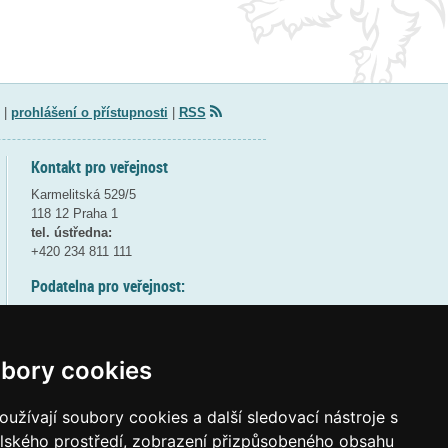
|
prohlášení o přístupnosti
|
RSS
Kontakt pro veřejnost
Karmelitská 529/5
118 12 Praha 1
tel. ústředna:
+420 234 811 111
Podatelna pro veřejnost:
pondělí a středa - 7:30-17:00
úterý a čtvrtek - 7:30-15:30
pátek - 7:30-14:00
bory cookies
8:30 - 9:30 - bezpečnostní přestávka
(více informací
ZDE
)
užívají soubory cookies a další sledovací nástroje s
elského prostředí, zobrazení přizpůsobeného obsahu
Elektronická podatelna: