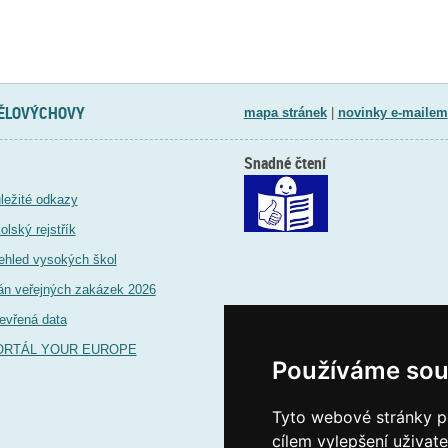
TĚLOVÝCHOVY
mapa stránek
|
novinky e-mailem
Snadné čtení
ležité odkazy
olský rejstřík
ehled vysokých škol
án veřejných zakázek 2026
evřená data
ORTÁL YOUR EUROPE
Používáme sou
Tyto webové stránky po
cílem vylepšení uživat