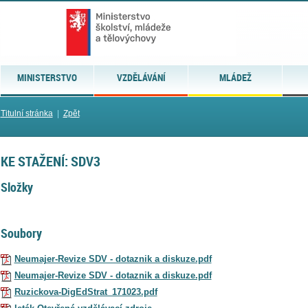
MINISTERSTVO
VZDĚLÁVÁNÍ
MLÁDEŽ
Titulní stránka
|
Zpět
KE STAŽENÍ: SDV3
Složky
Soubory
Neumajer-Revize SDV - dotaznik a diskuze.pdf
Neumajer-Revize SDV - dotaznik a diskuze.pdf
Ruzickova-DigEdStrat_171023.pdf