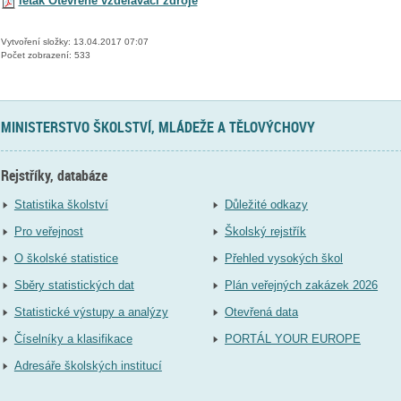
leták Otevřené vzdělávací zdroje
Vytvoření složky: 13.04.2017 07:07
Počet zobrazení: 533
MINISTERSTVO ŠKOLSTVÍ, MLÁDEŽE A TĚLOVÝCHOVY
Rejstříky, databáze
Statistika školství
Důležité odkazy
Pro veřejnost
Školský rejstřík
O školské statistice
Přehled vysokých škol
Sběry statistických dat
Plán veřejných zakázek 2026
Statistické výstupy a analýzy
Otevřená data
Číselníky a klasifikace
PORTÁL YOUR EUROPE
Adresáře školských institucí