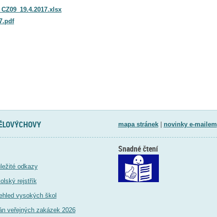
_CZ09_19.4.2017.xlsx
7.pdf
TĚLOVÝCHOVY
mapa stránek
|
novinky e-mailem
Snadné čtení
ležité odkazy
olský rejstřík
ehled vysokých škol
án veřejných zakázek 2026