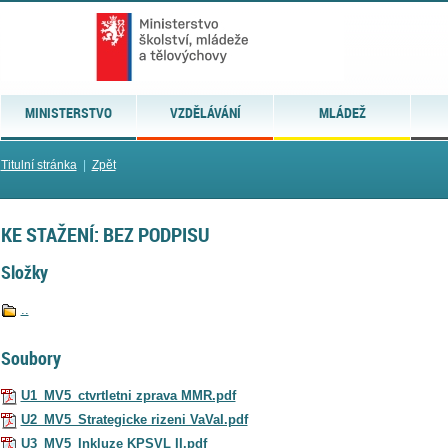
MINISTERSTVO
VZDĚLÁVÁNÍ
MLÁDEŽ
Titulní stránka
|
Zpět
KE STAŽENÍ: BEZ PODPISU
Složky
..
Soubory
U1_MV5_ctvrtletni zprava MMR.pdf
U2_MV5_Strategicke rizeni VaVaI.pdf
U3_MV5_Inkluze KPSVL II.pdf