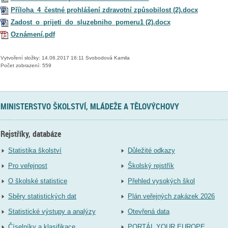
Příloha_4_čestné prohlášení zdravotní způsobilost (2).docx
Zadost_o_prijeti_do_sluzebniho_pomeru1 (2).docx
Oznámení.pdf
Vytvoření složky: 14.06.2017 16:11 Svobodová Kamila
Počet zobrazení: 559
MINISTERSTVO ŠKOLSTVÍ, MLÁDEŽE A TĚLOVÝCHOVY
Rejstříky, databáze
Statistika školství
Důležité odkazy
Pro veřejnost
Školský rejstřík
O školské statistice
Přehled vysokých škol
Sběry statistických dat
Plán veřejných zakázek 2026
Statistické výstupy a analýzy
Otevřená data
Číselníky a klasifikace
PORTÁL YOUR EUROPE