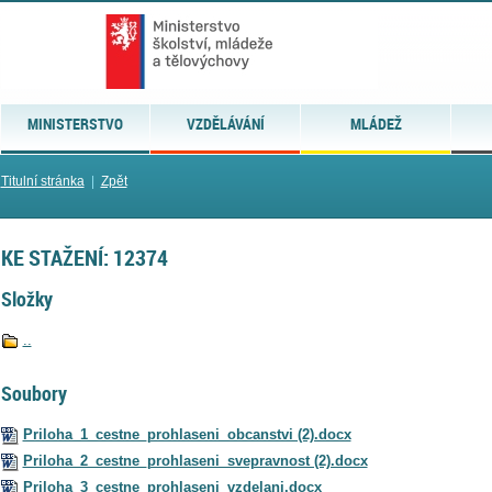
MINISTERSTVO
VZDĚLÁVÁNÍ
MLÁDEŽ
Titulní stránka
|
Zpět
KE STAŽENÍ: 12374
Složky
..
Soubory
Priloha_1_cestne_prohlaseni_obcanstvi (2).docx
Priloha_2_cestne_prohlaseni_svepravnost (2).docx
Priloha_3_cestne_prohlaseni_vzdelani.docx