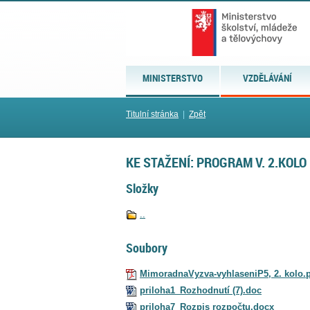
MINISTERSTVO
VZDĚLÁVÁNÍ
Titulní stránka
|
Zpět
KE STAŽENÍ: PROGRAM V. 2.KOLO
Složky
..
Soubory
MimoradnaVyzva-vyhlaseniP5, 2. kolo.
priloha1_Rozhodnutí (7).doc
priloha7_Rozpis rozpočtu.docx