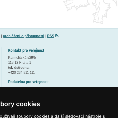
|
prohlášení o přístupnosti
|
RSS
Kontakt pro veřejnost
Karmelitská 529/5
118 12 Praha 1
tel. ústředna:
+420 234 811 111
Podatelna pro veřejnost:
pondělí a středa - 7:30-17:00
úterý a čtvrtek - 7:30-15:30
pátek - 7:30-14:00
bory cookies
8:30 - 9:30 - bezpečnostní přestávka
(více informací
ZDE
)
užívají soubory cookies a další sledovací nástroje s