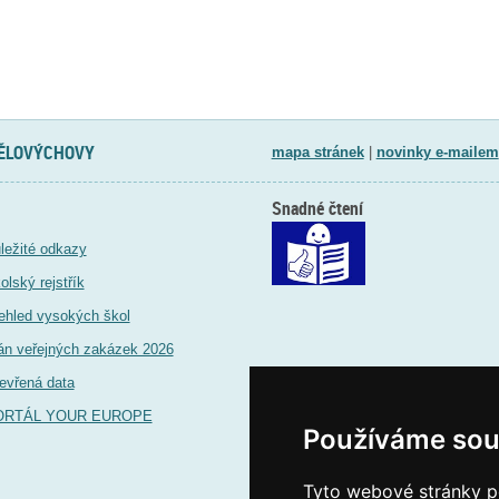
TĚLOVÝCHOVY
mapa stránek
|
novinky e-mailem
Snadné čtení
ležité odkazy
olský rejstřík
ehled vysokých škol
án veřejných zakázek 2026
evřená data
ORTÁL YOUR EUROPE
Používáme sou
Tyto webové stránky po