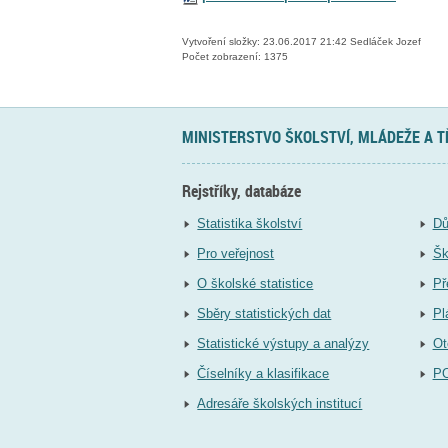
Vytvoření složky: 23.06.2017 21:42 Sedláček Jozef
Počet zobrazení: 1375
MINISTERSTVO ŠKOLSTVÍ, MLÁDEŽE A 
Rejstříky, databáze
Statistika školství
Dů
Pro veřejnost
Šk
O školské statistice
Př
Sběry statistických dat
Pl
Statistické výstupy a analýzy
Ot
Číselníky a klasifikace
P
Adresáře školských institucí