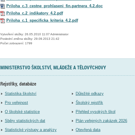
Priloha_c.3_cestne_prohlaseni_fin.partnera_4.2.doc
Priloha_c.2_indikatory_4.2.pdf
Priloha_c.1_specificka_kriteria_4.2.pdf
Vytvoření složky: 26.05.2010 11:07 Administrator
Poslední změna složky: 29.09.2013 21:42
Počet zobrazení: 1799
MINISTERSTVO ŠKOLSTVÍ, MLÁDEŽE A TĚLOVÝCHOVY
Rejstříky, databáze
Statistika školství
Důležité odkazy
Pro veřejnost
Školský rejstřík
O školské statistice
Přehled vysokých škol
Sběry statistických dat
Plán veřejných zakázek 2026
Statistické výstupy a analýzy
Otevřená data