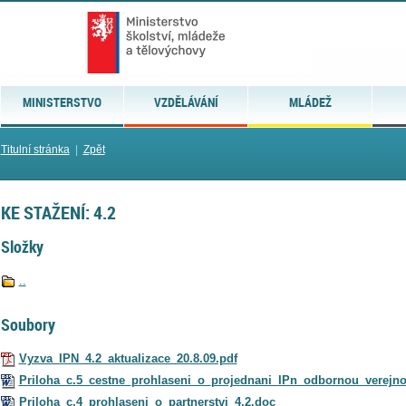
MINISTERSTVO
VZDĚLÁVÁNÍ
MLÁDEŽ
Titulní stránka
|
Zpět
KE STAŽENÍ: 4.2
Složky
..
Soubory
Vyzva_IPN_4.2_aktualizace_20.8.09.pdf
Priloha_c.5_cestne_prohlaseni_o_projednani_IPn_odbornou_verejno
Priloha_c.4_prohlaseni_o_partnerstvi_4.2.doc